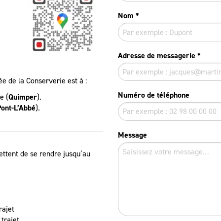
Nom
*
Adresse de messagerie
*
e de la Conserverie est à :
Numéro de téléphone
e (
Quimper
).
Pont-L’Abbé
).
Message
ettent de se rendre jusqu’au
rajet
 trajet