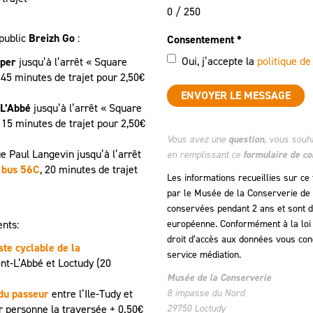
0 / 250
 public
Breizh Go
:
Consentement
*
Oui, j’accepte la
politique de
per
jusqu’à l’arrêt « Square
, 45 minutes de trajet pour 2,50€
ENVOYER LE MESSAGE
-L’Abbé
jusqu’à l’arrêt « Square
15 minutes de trajet pour 2,50€
Vous avez une
question
, vous souh
ue Paul Langevin jusqu’à l’arrêt
en remplissant ce
formulaire de co
e bus 56C
, 20 minutes de trajet
Les informations recueillies sur ce
par le Musée de la Conserverie de L
conservées pendant 2 ans et sont de
ents:
européenne. Conformément à la loi 
droit d’accès aux données vous conce
ste cyclable de la
service médiation.
nt-L’Abbé et Loctudy (20
Musée de la Conserverie
du passeur
entre l’Ile-Tudy et
8 impasse du Nord
r personne la traversée + 0.50€
29750 Loctudy