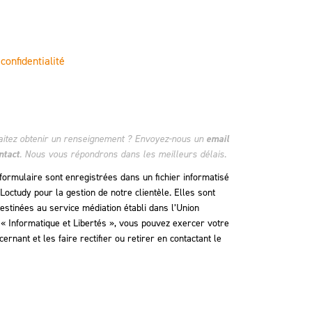
 confidentialité
aitez obtenir un renseignement ? Envoyez-nous un
email
ntact
. Nous vous répondrons dans les meilleurs délais.
 formulaire sont enregistrées dans un fichier informatisé
octudy pour la gestion de notre clientèle. Elles sont
stinées au service médiation établi dans l’Union
« Informatique et Libertés », vous pouvez exercer votre
rnant et les faire rectifier ou retirer en contactant le