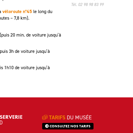
Tél.
02 98 98 83 99
la
véloroute n°45
le long du
nutes – 7,8 km).
(puis 20 min. de voiture jusqu’à
(puis 3h de voiture jusqu’à
is 1h10 de voiture jusqu’à
SERVERIE
TARIFS
DU MUSÉE
D
CONSULTEZ NOS TARIFS