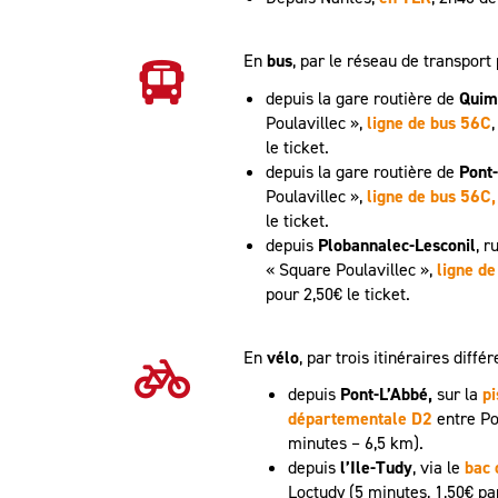
En
bus
, par le réseau de transport
depuis la gare routière de
Quim
Poulavillec »,
ligne de bus 56C
le ticket.
depuis la gare routière de
Pont
Poulavillec »,
ligne de bus 56C
,
le ticket.
depuis
Plobannalec-Lesconil
, r
« Square Poulavillec »,
ligne d
pour 2,50€ le ticket.
En
vélo
, par trois itinéraires différ
depuis
Pont-L’Abbé,
sur la
pi
départementale D2
entre Po
minutes – 6,5 km).
depuis
l’Ile-Tudy
, via le
bac 
Loctudy (5 minutes, 1,50€ pa