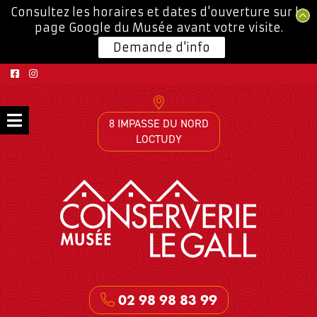
Consultez les horaires et dates d'ouverture sur la
page Google du Musée avant votre visite.
Demande d'info
8 IMPASSE DU NORD
LOCTUDY
02 98 98 83 99