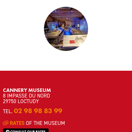
CANNERY MUSEUM
8 IMPASSE DU NORD
29750 LOCTUDY
02 98 98 83 99
TEL.
RATES
OF THE MUSEUM