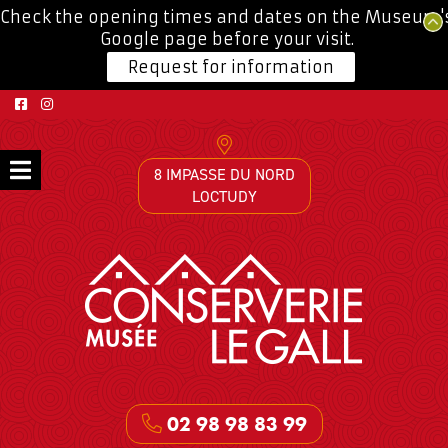
Check the opening times and dates on the Museum'
Google page before your visit.
Request for information
8 IMPASSE DU NORD
LOCTUDY
02 98 98 83 99